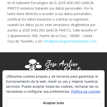
en el Gabinete Psicológico de D. JOSÉ AVELINO GARCÍA
PRIETO estamos tratando sus datos personales. Por lo
tanto tiene derecho a acceder a sus datos personales,
rectificar los datos inexactos o solicitar su supresión
cuando los datos ya no sean necesarios dirigiéndose por
escrito a: JOSÉ AVELINO GARCÍA PRIETO, Calle Aceviño nº
2 Apartamento 306, Puerto de la Cruz – 38400 – Santa
Cruz de Tenerife, o en:
info@psicologotenerifeonline.com
Utilizamos cookies propias y de terceros para garantizar el
funcionamiento de la web, medir su uso y mejorar nuestros
servicios. Puede aceptar todas las cookies, rechazar las no
PSICÓLOGO (T-2289)
necesarias o configurar sus preferencias.
Política de cookies
NIF:
02703414V
REGISTRO SANITARIO Nº 4502
Aceptar todo
LICENCIADO EN PSICOLOGÍA POR LA UNED