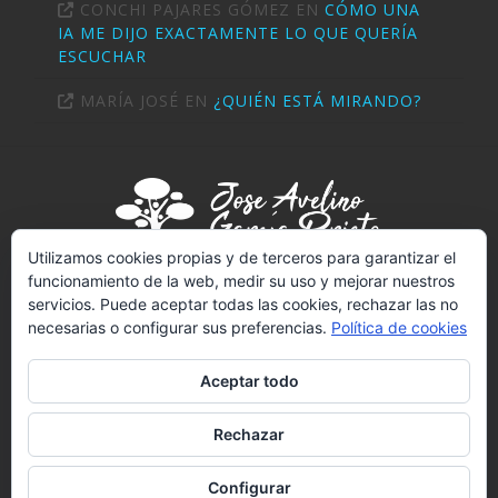
CONCHI PAJARES GÓMEZ
EN
CÓMO UNA
IA ME DIJO EXACTAMENTE LO QUE QUERÍA
ESCUCHAR
MARÍA JOSÉ
EN
¿QUIÉN ESTÁ MIRANDO?
Utilizamos cookies propias y de terceros para garantizar el
funcionamiento de la web, medir su uso y mejorar nuestros
servicios. Puede aceptar todas las cookies, rechazar las no
PSICÓLOGO (T-2289)
necesarias o configurar sus preferencias.
Política de cookies
NIF:
02703414V
REGISTRO SANITARIO Nº 4502
Aceptar todo
LICENCIADO EN PSICOLOGÍA POR LA UNED
Rechazar
Facebook
YouTube
Vimeo
Pinterest
PSICÓLOGO TENERIFE
AVISO LEGAL
COOKIES
Configurar