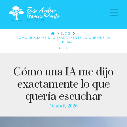
Na
HOME
BLOG
CÓMO UNA IA ME DIJO EXACTAMENTE LO QUE QUERÍA
ESCUCHAR
Cómo una IA me dijo
exactamente lo que
quería escuchar
10 abril, 2026