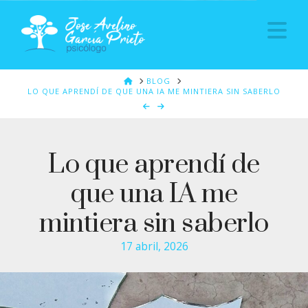
Na
HOME
BLOG
LO QUE APRENDÍ DE QUE UNA IA ME MINTIERA SIN SABERLO
Lo que aprendí de
que una IA me
mintiera sin saberlo
17 abril, 2026