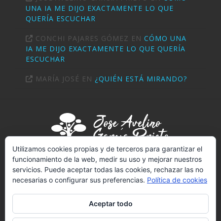
UNA IA ME DIJO EXACTAMENTE LO QUE
QUERÍA ESCUCHAR
CONCHI PAJARES GÓMEZ
EN
CÓMO UNA
IA ME DIJO EXACTAMENTE LO QUE QUERÍA
ESCUCHAR
MARÍA JOSÉ
EN
¿QUIÉN ESTÁ MIRANDO?
Utilizamos cookies propias y de terceros para garantizar el
funcionamiento de la web, medir su uso y mejorar nuestros
servicios. Puede aceptar todas las cookies, rechazar las no
PSICÓLOGO (T-2289)
necesarias o configurar sus preferencias.
Política de cookies
NIF:
02703414V
REGISTRO SANITARIO Nº 4502
Aceptar todo
LICENCIADO EN PSICOLOGÍA POR LA UNED