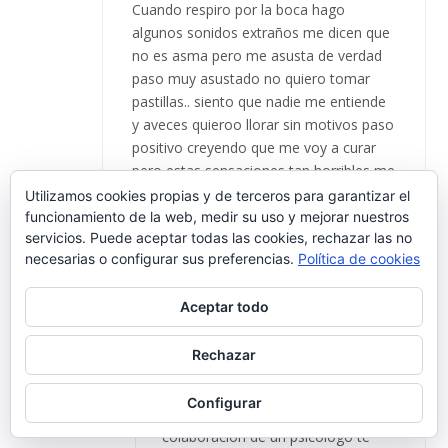
Cuando respiro por la boca hago
algunos sonidos extraños me dicen que
no es asma pero me asusta de verdad
paso muy asustado no quiero tomar
pastillas.. siento que nadie me entiende
y aveces quieroo llorar sin motivos paso
positivo creyendo que me voy a curar
pero estas sensaciones tan horribles me
tienen muy preocuoado que algo me
Utilizamos cookies propias y de terceros para garantizar el
pase y no me puedan ayudar..
funcionamiento de la web, medir su uso y mejorar nuestros
servicios. Puede aceptar todas las cookies, rechazar las no
necesarias o configurar sus preferencias.
Política de cookies
Aceptar todo
José Avelino
García Prieto
Rechazar
28 JULIO, 2018 AT 8:08 AM
POST
AUTHOR
Configurar
REPLY
Hola, Diego. Creo que la
colaboración de un psicólogo te