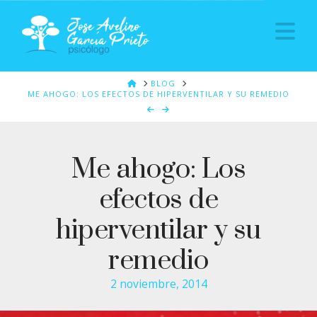
Na
HOME
BLOG
ME AHOGO: LOS EFECTOS DE HIPERVENTILAR Y SU REMEDIO
Me ahogo: Los
efectos de
hiperventilar y su
remedio
2 noviembre, 2014