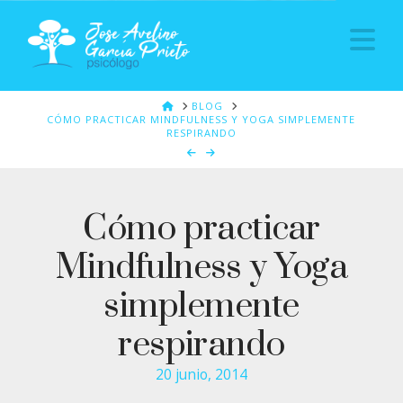
Na
HOME
BLOG
CÓMO PRACTICAR MINDFULNESS Y YOGA SIMPLEMENTE
RESPIRANDO
Cómo practicar
Mindfulness y Yoga
simplemente
respirando
20 junio, 2014