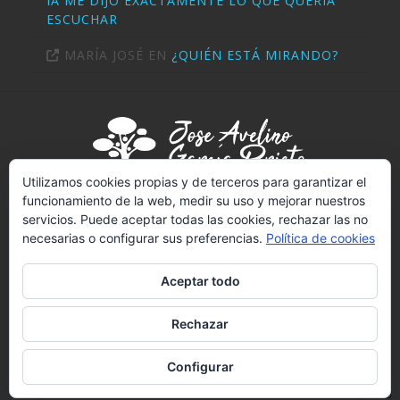
IA ME DIJO EXACTAMENTE LO QUE QUERÍA
ESCUCHAR
MARÍA JOSÉ
EN
¿QUIÉN ESTÁ MIRANDO?
Utilizamos cookies propias y de terceros para garantizar el
funcionamiento de la web, medir su uso y mejorar nuestros
servicios. Puede aceptar todas las cookies, rechazar las no
PSICÓLOGO (T-2289)
necesarias o configurar sus preferencias.
Política de cookies
NIF:
02703414V
REGISTRO SANITARIO Nº 4502
Aceptar todo
LICENCIADO EN PSICOLOGÍA POR LA UNED
Rechazar
Facebook
YouTube
Vimeo
Pinterest
PSICÓLOGO TENERIFE
AVISO LEGAL
COOKIES
Configurar
CONTACTAR
BLOG