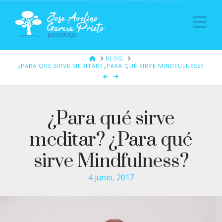
Na
HOME
BLOG
¿PARA QUÉ SIRVE MEDITAR? ¿PARA QUÉ SIRVE MINDFULNESS?
¿Para qué sirve
meditar? ¿Para qué
sirve Mindfulness?
4 junio, 2017