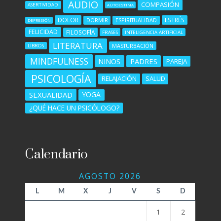
AUDIO
COMPASIÓN
ASERTIVIDAD
AUTOESTIMA
DOLOR
ESTRÉS
DORMIR
ESPIRITUALIDAD
DEPRESIÓN
FELICIDAD
FILOSOFÍA
FRASES
INTELIGENCIA ARTIFICIAL
LITERATURA
MASTURBACIÓN
LIBROS
MINDFULNESS
NIÑOS
PADRES
PAREJA
PSICOLOGÍA
RELAJACIÓN
SALUD
SEXUALIDAD
YOGA
¿QUÉ HACE UN PSICÓLOGO?
Calendario
AGOSTO 2026
L
M
X
J
V
S
D
1
2