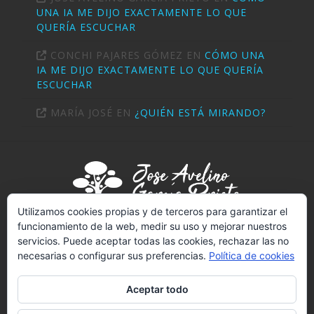
UNA IA ME DIJO EXACTAMENTE LO QUE
QUERÍA ESCUCHAR
CONCHI PAJARES GÓMEZ
EN
CÓMO UNA
IA ME DIJO EXACTAMENTE LO QUE QUERÍA
ESCUCHAR
MARÍA JOSÉ
EN
¿QUIÉN ESTÁ MIRANDO?
Utilizamos cookies propias y de terceros para garantizar el
funcionamiento de la web, medir su uso y mejorar nuestros
servicios. Puede aceptar todas las cookies, rechazar las no
PSICÓLOGO (T-2289)
necesarias o configurar sus preferencias.
Política de cookies
NIF:
02703414V
REGISTRO SANITARIO Nº 4502
Aceptar todo
LICENCIADO EN PSICOLOGÍA POR LA UNED