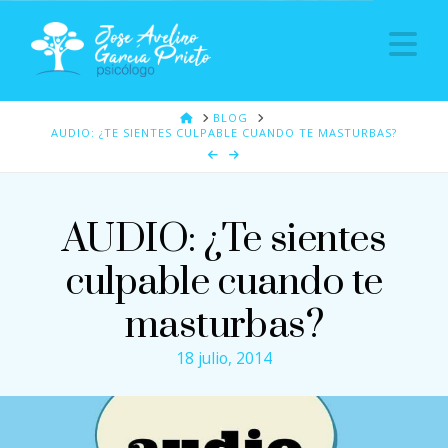
Na
HOME
BLOG
AUDIO: ¿TE SIENTES CULPABLE CUANDO TE MASTURBAS?
AUDIO: ¿Te sientes
culpable cuando te
masturbas?
18 julio, 2014