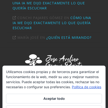
UNA IA ME DIJO EXACTAMENTE LO QUE
QUERÍA ESCUCHAR
CONCHI PAJARES GÓMEZ
EN
CÓMO UNA
IA ME DIJO EXACTAMENTE LO QUE QUERÍA
ESCUCHAR
MARÍA JOSÉ
EN
¿QUIÉN ESTÁ MIRANDO?
Utilizamos cookies propias y de terceros para garantizar el
funcionamiento de la web, medir su uso y mejorar nuestros
servicios. Puede aceptar todas las cookies, rechazar las no
PSICÓLOGO (T-2289)
necesarias o configurar sus preferencias.
Política de cookies
NIF:
02703414V
REGISTRO SANITARIO Nº 4502
Aceptar todo
LICENCIADO EN PSICOLOGÍA POR LA UNED