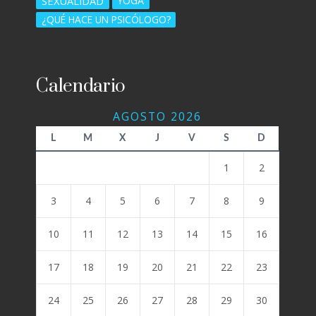
SEXUALIDAD
YOGA
¿QUÉ HACE UN PSICÓLOGO?
Calendario
AGOSTO 2026
L
M
X
J
V
S
D
1
2
3
4
5
6
7
8
9
10
11
12
13
14
15
16
17
18
19
20
21
22
23
24
25
26
27
28
29
30