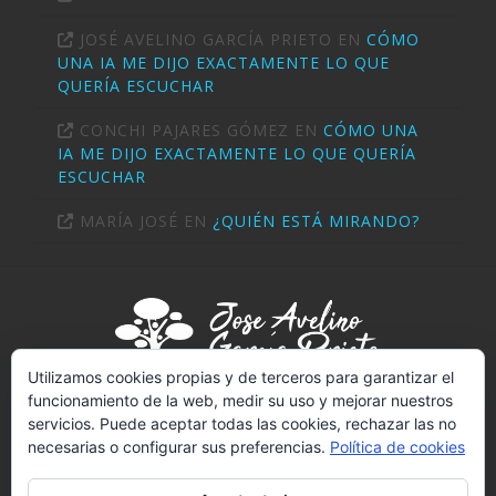
JOSÉ AVELINO GARCÍA PRIETO
EN
CÓMO
UNA IA ME DIJO EXACTAMENTE LO QUE
QUERÍA ESCUCHAR
CONCHI PAJARES GÓMEZ
EN
CÓMO UNA
IA ME DIJO EXACTAMENTE LO QUE QUERÍA
ESCUCHAR
MARÍA JOSÉ
EN
¿QUIÉN ESTÁ MIRANDO?
Utilizamos cookies propias y de terceros para garantizar el
funcionamiento de la web, medir su uso y mejorar nuestros
servicios. Puede aceptar todas las cookies, rechazar las no
PSICÓLOGO (T-2289)
necesarias o configurar sus preferencias.
Política de cookies
NIF:
02703414V
REGISTRO SANITARIO Nº 4502