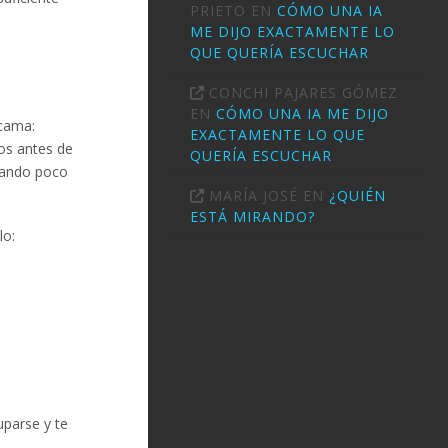
PRIETO
EN
CÓMO UNA IA
ME DIJO EXACTAMENTE LO
QUE QUERÍA ESCUCHAR
CONCHI PAJARES GÓMEZ
EN
CÓMO UNA IA ME DIJO
 cama:
EXACTAMENTE LO QUE
tos antes de
QUERÍA ESCUCHAR
ivando poco
MARÍA JOSÉ
EN
¿QUIÉN
ESTÁ MIRANDO?
lo:
uparse y te