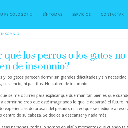
TU PSICÓLOGO?
SÍNTOMAS
SERVICIOS
CONTACTAR
INSOMNIO
 qué los perros o los gatos no
ren de insomnio?
s y los gatos parecen dormir sin grandes dificultades y sin necesidad
, ni silencio, ni pastillas. No sufren de insomnio.
que se me ocurren para explicar que duerman tan bien es que cuand
a dormir no creo que esté imaginando lo que le deparará el futuro, n
o experiencias dolorosas del pasado, ni creo que se dedique a resol
 dentro de su cabeza. Se dedica a descansar y nada más.
de esas personas (todos lo somos en algún momento) que cuando te