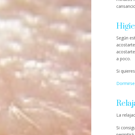
cansancio
Higie
Según est
acostarte
acostarte
a poco.
Si quiere
Dormirse
Relaj
La relaja
Si consig
permitirá