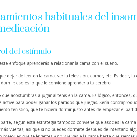
tamientos habituales del inso
 medicación
ol del estímulo
 este enfoque aprenderás a relacionar la cama con el sueño.
ue dejar de leer en la cama, ver la televisión, comer, etc. Es decir, l
 dormir: eso es lo que le conviene aprender a tu cerebro.
 que acostumbras a jugar al tenis en la cama. Es lógico, entonces, q
e active para poder ganar los partidos que juegas. Sería contraprodu
iento tenístico, que te hiciera dormir justo antes de empezar el partid
parte, según esta estrategia tampoco conviene que asocies la cama
 más vueltas; así que si no puedes dormirte después de intentarlo al
o mejor es que te levantes y no vuelvas a la cama hasta que sientas 