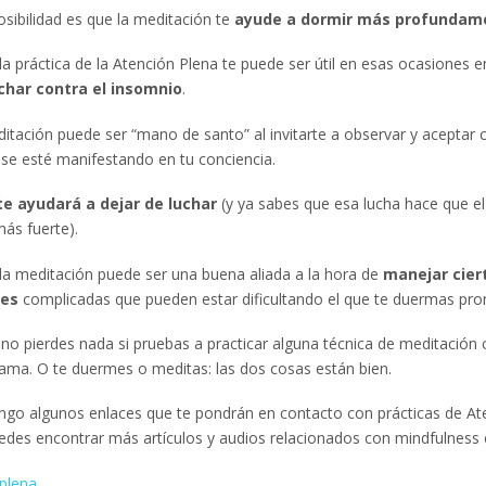
osibilidad es que la meditación te
ayude a dormir más profundam
a práctica de la Atención Plena te puede ser útil en esas ocasiones e
char contra el insomnio
.
ditación puede ser “mano de santo” al invitarte a observar y aceptar 
se esté manifestando en tu conciencia.
te ayudará a dejar de luchar
(y ya sabes que esa lucha hace que e
ás fuerte).
a meditación puede ser una buena aliada a la hora de
manejar cier
es
complicadas que pueden estar dificultando el que te duermas pron
no pierdes nada si pruebas a practicar alguna técnica de meditación
cama. O te duermes o meditas: las dos cosas están bien.
ngo algunos enlaces que te pondrán en contacto con prácticas de At
edes encontrar más artículos y audios relacionados con mindfulness
plena