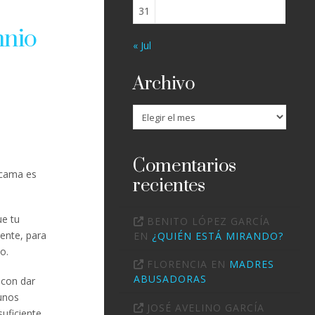
31
mnio
« Jul
Archivo
Archivo
Comentarios
a cama es
recientes
ue tu
BENITO LÓPEZ GARCÍA
cente, para
EN
¿QUIÉN ESTÁ MIRANDO?
o.
FLORENCIA
EN
MADRES
ABUSADORAS
 con dar
gunos
JOSÉ AVELINO GARCÍA
suficiente