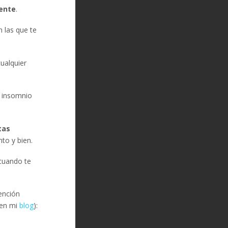
ente
.
n las que te
cualquier
l insomnio
tas
to y bien.
 cuando te
ención
 en mi
blog
):