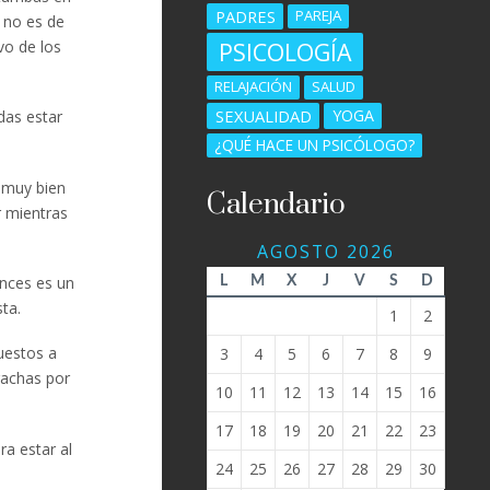
PADRES
PAREJA
, no es de
vo de los
PSICOLOGÍA
RELAJACIÓN
SALUD
SEXUALIDAD
YOGA
das estar
¿QUÉ HACE UN PSICÓLOGO?
e muy bien
Calendario
r mientras
AGOSTO 2026
onces es un
L
M
X
J
V
S
D
ta.
1
2
uestos a
3
4
5
6
7
8
9
rachas por
10
11
12
13
14
15
16
17
18
19
20
21
22
23
ra estar al
24
25
26
27
28
29
30