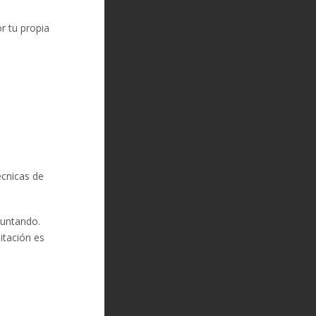
r tu propia
écnicas de
guntando.
itación es