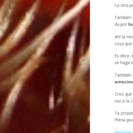
La otra p
También l
da por
lu
Ahí la me
cosa que 
Es decir,
se haga m
También l
emocion
Creo que 
vas a la 
Te propo
Plena (pu
Atención 