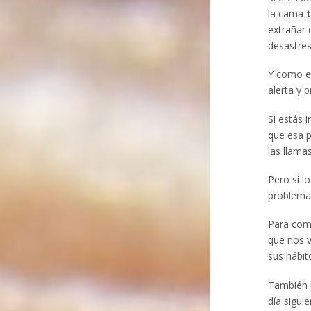
la cama
extrañar 
desastres
Y como es
alerta y p
Si estás 
que esa p
las llama
Pero si l
problema 
Para com
que nos v
sus hábit
También p
día sigui