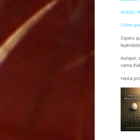
AUDIO: Vi
Cómo pra
Espero qu
leyéndolo
Aunque, s
cama (ha
Hasta pro