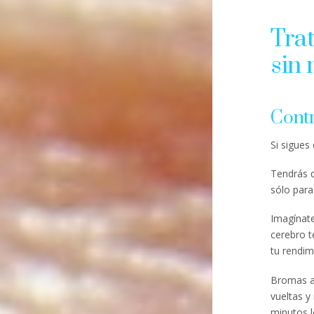
Tra
sin
Contr
Si sigues
Tendrás q
sólo para
Imagínate
cerebro t
tu rendim
Bromas a
vueltas y
minutos l