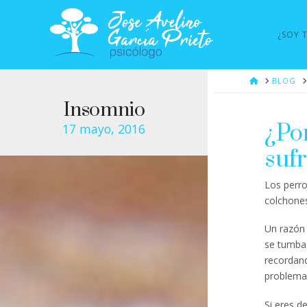
¿SOY 
HOME
BLOG
Insomnio
¿Por
17 mayo, 2016
suf
Los perro
colchones
Un razón 
se tumba 
recordand
problemas
Si eres 