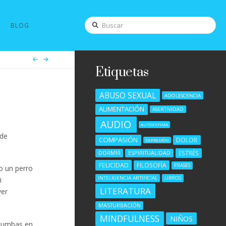
Buscar
BLOG
Etiquetas
ABUSO SEXUAL
ADOLESCENCIA
ALIMENTACIÓN
ASERTIVIDAD
AUDIO
AUTOESTIMA
 de
COMPASIÓN
DOLOR
DEPRESIÓN
ESTRÉS
DORMIR
ESPIRITUALIDAD
FELICIDAD
FILOSOFÍA
FRASES
o un perro
INTELIGENCIA ARTIFICIAL
LIBROS
i
LITERATURA
ver
MASTURBACIÓN
MINDFULNESS
NIÑOS
 tumbas en