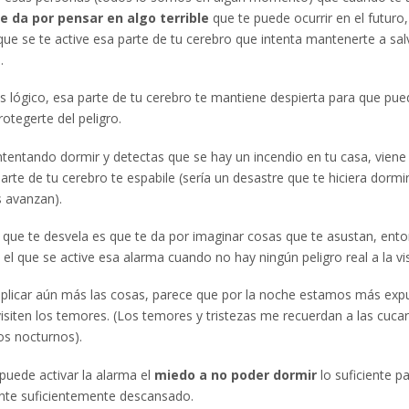
te da por pensar
en algo terrible
que te puede ocurrir en el futuro
que se te active esa parte de tu cerebro que intenta mantenerte a sal
.
 lógico, esa parte de tu cerebro te mantiene despierta para que pue
rotegerte del peligro.
intentando dormir y detectas que se hay un incendio en tu casa, vien
arte de tu cerebro te espabile (sería un desastre que te hiciera dormi
s avanzan).
o que te desvela es que te da por imaginar cosas que te asustan, ent
el que se active esa alarma cuando no hay ningún peligro real a la vis
plicar aún más las cosas, parece que por la noche estamos más exp
isiten los temores. (Los temores y tristezas me recuerdan a las cuca
os nocturnos).
uede activar la alarma el
miedo a no poder dormir
lo suficiente pa
ente suficientemente descansado.