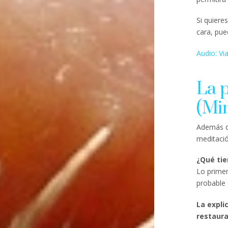
Si quiere
cara, pue
Audio: Via
La p
(Mi
Además de
meditació
¿Qué tie
Lo primer
probable
La expli
restaura