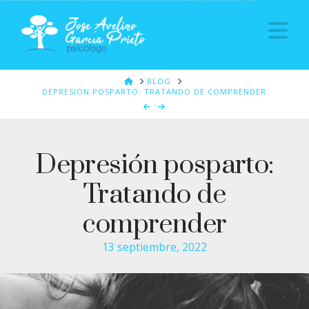
Na
HOME
BLOG
DEPRESIÓN POSPARTO: TRATANDO DE COMPRENDER
Depresión posparto:
Tratando de
comprender
13 septiembre, 2022