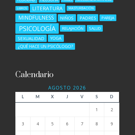
LITERATURA
MASTURBACIÓN
LIBROS
MINDFULNESS
NIÑOS
PADRES
PAREJA
PSICOLOGÍA
RELAJACIÓN
SALUD
SEXUALIDAD
YOGA
¿QUÉ HACE UN PSICÓLOGO?
Calendario
AGOSTO 2026
L
M
X
J
V
S
D
1
2
3
4
5
6
7
8
9