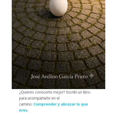
¿Quieres conocerte mejor? Escribí un libro
para acompañarte en el
camino:
Comprender y abrazar lo que
eres
.