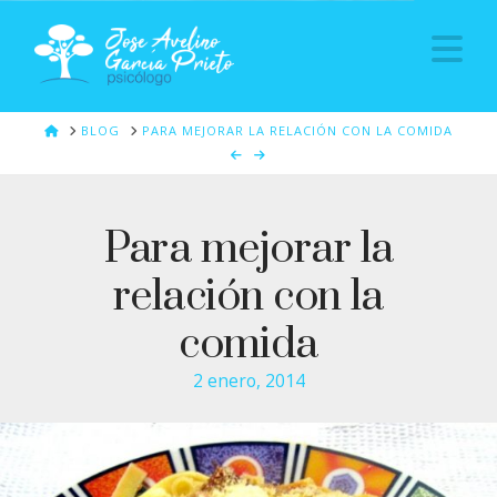
Na
HOME
BLOG
PARA MEJORAR LA RELACIÓN CON LA COMIDA
Para mejorar la
relación con la
comida
2 enero, 2014