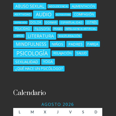
ABUSO SEXUAL
ALIMENTACIÓN
ADOLESCENCIA
AUDIO
COMPASIÓN
ASERTIVIDAD
AUTOESTIMA
DOLOR
ESTRÉS
DORMIR
ESPIRITUALIDAD
DEPRESIÓN
FELICIDAD
FILOSOFÍA
FRASES
INTELIGENCIA ARTIFICIAL
LITERATURA
MASTURBACIÓN
LIBROS
MINDFULNESS
NIÑOS
PADRES
PAREJA
PSICOLOGÍA
RELAJACIÓN
SALUD
SEXUALIDAD
YOGA
¿QUÉ HACE UN PSICÓLOGO?
Calendario
AGOSTO 2026
L
M
X
J
V
S
D